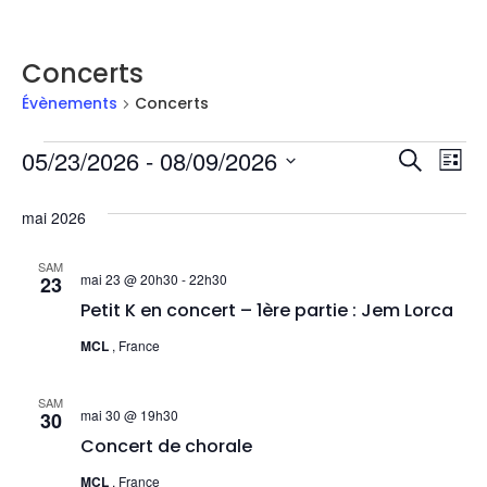
Concerts
Évènements
Concerts
Rech
Na
05/23/2026
 - 
08/09/2026
Recherch
Liste
Sélectionnez
d
et
une
mai 2026
date.
vu
navig
Év
SAM
de
mai 23 @ 20h30
-
22h30
23
Petit K en concert – 1ère partie : Jem Lorca
vues
MCL
, France
Évèn
SAM
mai 30 @ 19h30
30
Concert de chorale
MCL
, France