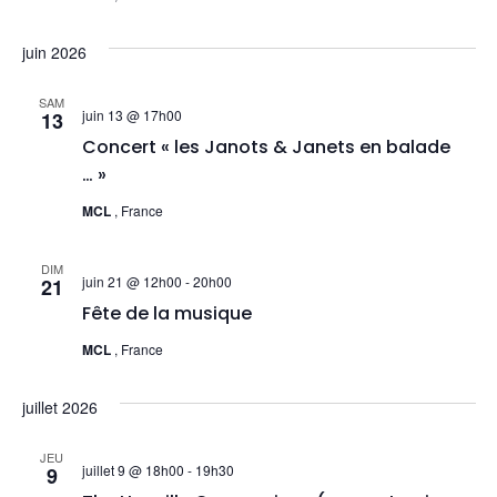
juin 2026
SAM
juin 13 @ 17h00
13
Concert « les Janots & Janets en balade
… »
MCL
, France
DIM
juin 21 @ 12h00
-
20h00
21
Fête de la musique
MCL
, France
juillet 2026
JEU
juillet 9 @ 18h00
-
19h30
9