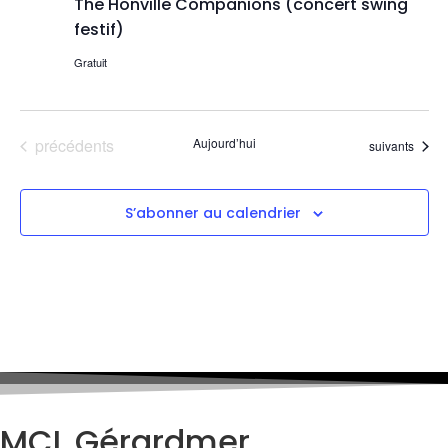
The Honville Companions (concert swing
festif)
Gratuit
Évènements
précédents
Aujourd’hui
Évènements
suivants
S’abonner au calendrier
MCL Gérardmer