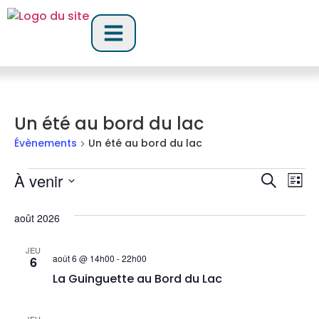
Un été au bord du lac
Évènements
Un été au bord du lac
Rech
Na
À venir
Recherch
Liste
Sélectionnez
d
et
une
août 2026
date.
vu
navig
Év
JEU
de
août 6 @ 14h00
-
22h00
6
La Guinguette au Bord du Lac
vues
Évèn