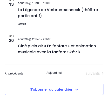
JEU
août 13 @ 18h00
-
19h00
13
La Légende de Verbruntschneck (théâtre
participatif)
Gratuit
JEU
août 20 @ 20h45
-
23h00
20
Ciné plein air « En fanfare » et animation
musicale avec la fanfare Ské’Zik
Évènements
Aujourd’hui
suivants
Évènements
précédents
S’abonner au calendrier