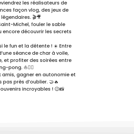
viendrez les réalisateurs de
nces façon vlog, des jeux de
 légendaires. 🎬🎥
int-Michel, fouler le sable
encore découvrir les secrets
 le fun et la détente ! ☀️ Entre
d’une séance de char à voile,
, et profiter des soirées entre
g-pong. ⛵️🏊‍♂️
ux amis, gagner en autonomie et
 pas près d’oublier. 🤝🔥
ouvenirs incroyables ! 😉📸