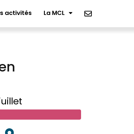
s activités
La MCL
 en
uillet